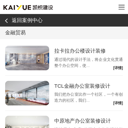
返回案例中心
金融贸易
拉卡拉办公楼设计装修
通过现代的设计手法，将企业文化贯通
整个办公空间，使...
[详情]
TCL金融办公室装修设计
我们把办公室比作一个社区，一个有创
造力的社区，我们...
[详情]
中原地产办公室装修设计