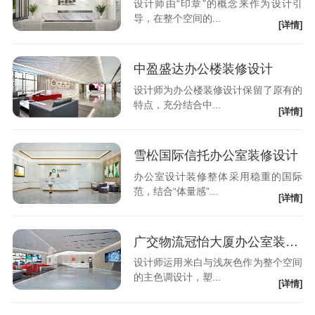
设计师由“印章”的概念来作为设计引
导，在整个空间的...
[详情]
中盈盛达办公楼装修设计
设计师为办公楼装修设计保留了原有的
特点，充分结合中...
[详情]
雪松国际信托办公室装修设计
办公室设计装修整体采用稳重的国际
范，结合“体量感”...
[详情]
广交物流冠怡大厦办公室装修设计
设计师运用米白与浅灰色作为整个空间
的主色调设计，塑...
[详情]