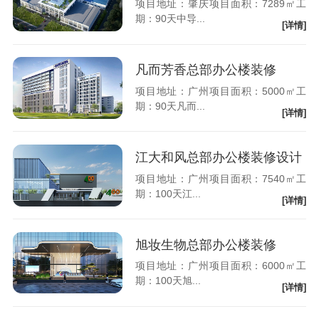
项目地址：肇庆项目面积：7289㎡工
期：90天中导...
[详情]
凡而芳香总部办公楼装修
项目地址：广州项目面积：5000㎡工
期：90天凡而...
[详情]
江大和风总部办公楼装修设计
项目地址：广州项目面积：7540㎡工
期：100天江...
[详情]
旭妆生物总部办公楼装修
项目地址：广州项目面积：6000㎡工
期：100天旭...
[详情]