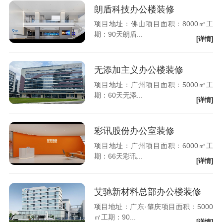
朗盾科技办公楼装修
项目地址：佛山项目面积：8000㎡工
期：90天朗盾...
[详情]
无添加主义办公楼装修
项目地址：广州项目面积：5000㎡工
期：60天无添...
[详情]
彩讯股份办公室装修
项目地址：广州项目面积：6000㎡工
期：66天彩讯...
[详情]
艾驰新材料总部办公楼装修
项目地址：广东·肇庆项目面积：5000
㎡工期：90...
[详情]