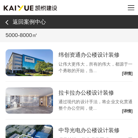
返回案例中心
5000-8000㎡
纬创资通办公楼设计装修
让伟大更伟大，所有的伟大，都源于一
个勇敢的开始，当...
[详情]
拉卡拉办公楼设计装修
通过现代的设计手法，将企业文化贯通
整个办公空间，使...
[详情]
中导光电办公楼设计装修