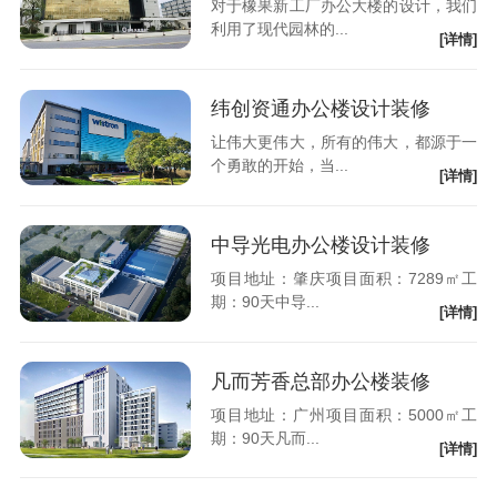
对于橡果新工厂办公大楼的设计，我们
利用了现代园林的...
[详情]
纬创资通办公楼设计装修
让伟大更伟大，所有的伟大，都源于一
个勇敢的开始，当...
[详情]
中导光电办公楼设计装修
项目地址：肇庆项目面积：7289㎡工
期：90天中导...
[详情]
凡而芳香总部办公楼装修
项目地址：广州项目面积：5000㎡工
期：90天凡而...
[详情]