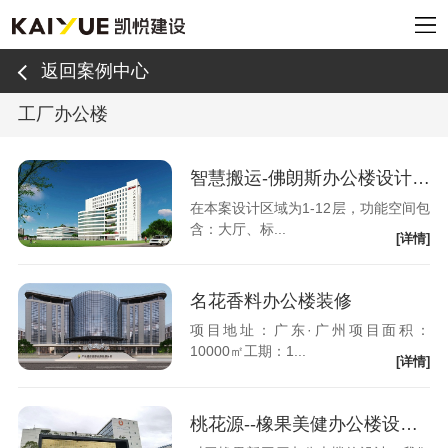
返回案例中心
工厂办公楼
智慧搬运-佛朗斯办公楼设计装修
在本案设计区域为1-12层，功能空间包
含：大厅、标...
[详情]
名花香料办公楼装修
项目地址：广东·广州项目面积：
10000㎡工期：1...
[详情]
桃花源--橡果美健办公楼设计装修