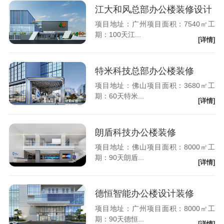
江大和风总部办公楼装修设计
项目地址：广州项目面积：7540㎡工
期：100天江...
[详情]
特米科技总部办公楼装修
项目地址：佛山项目面积：3680㎡工
期：60天特米...
[详情]
朗盾科技办公楼装修
项目地址：佛山项目面积：8000㎡工
期：90天朗盾...
[详情]
德恒智能办公楼设计装修
项目地址：广州项目面积：8000㎡工
期：90天德恒...
[详情]