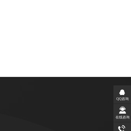
。
QQ咨询
在线咨询