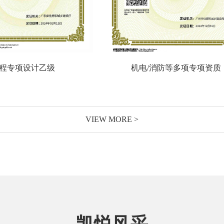
程专项设计乙级
机电/消防等多项专项资质
VIEW MORE >
凯悦风采