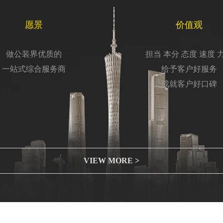
愿景
价值观
做公装界优质的
担当 本分 态度 速度 
一站式综合服务商
给予客户好服务
成就客户好口碑
VIEW MORE >