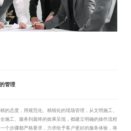
的管理
求精的态度，用规范化、精细化的现场管理，从文明施工、
安全施工、服务到最终的效果呈现，都建立明确的操作流程
每一个步骤都严格要求，力求给予客户更好的服务体验，将