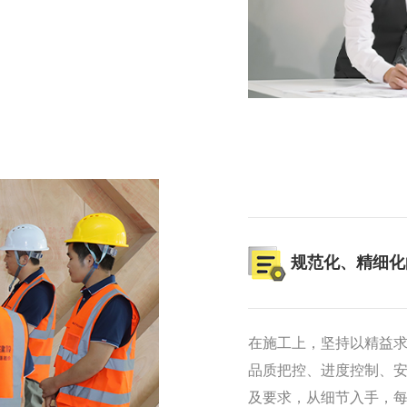
规范化、精细化
在施工上，坚持以精益
品质把控、进度控制、
及要求，从细节入手，