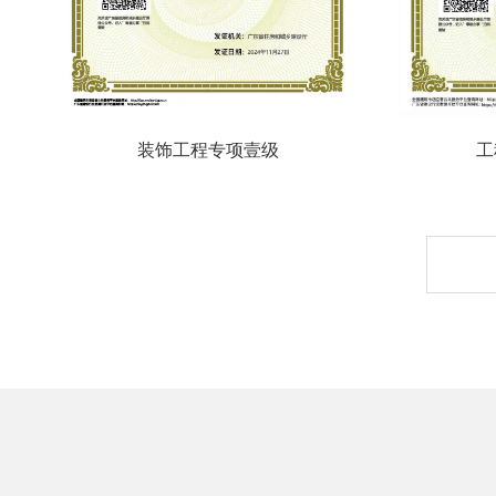
装饰工程专项壹级
工