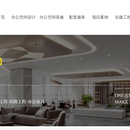
首页
办公空间设计
办公空间装修
配套服务
项目案例
在建工