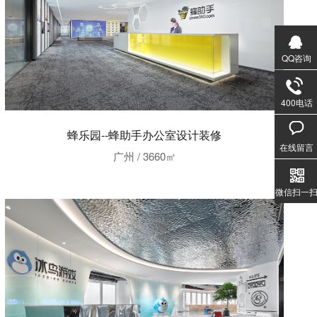
QQ咨询
400电话
020-3
蜂乐园--蜂助手办公室设计装修
1357
在线留言
广州 / 3660㎡
微信扫一