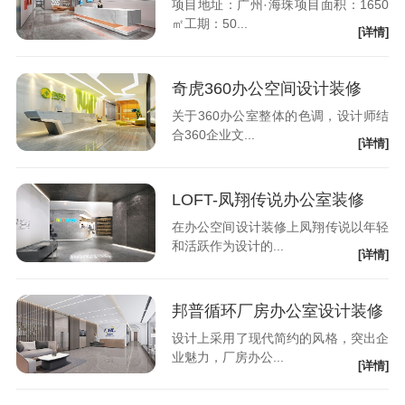
项目地址：广州·海珠项目面积：1650
㎡工期：50...
[详情]
奇虎360办公空间设计装修
关于360办公室整体的色调，设计师结
合360企业文...
[详情]
LOFT-凤翔传说办公室装修
在办公空间设计装修上凤翔传说以年轻
和活跃作为设计的...
[详情]
邦普循环厂房办公室设计装修
设计上采用了现代简约的风格，突出企
业魅力，厂房办公...
[详情]