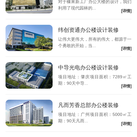
对于橡果新工厂办公大楼的设计，我们
利用了现代园林的...
[详情]
纬创资通办公楼设计装修
让伟大更伟大，所有的伟大，都源于一
个勇敢的开始，当...
[详情]
中导光电办公楼设计装修
项目地址：肇庆项目面积：7289㎡工
期：90天中导...
[详情]
凡而芳香总部办公楼装修
项目地址：广州项目面积：5000㎡工
期：90天凡而...
[详情]