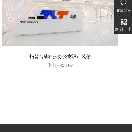
020-3
1357
在线留言
微信扫一
拓普合成科技办公室设计装修
佛山 / 2060㎡