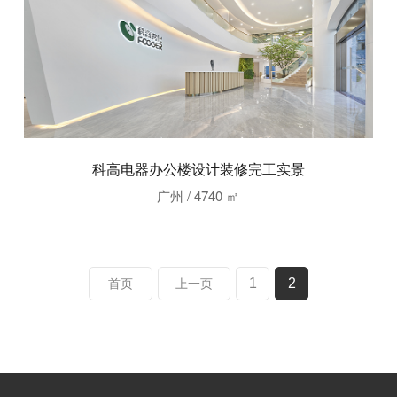
科高电器办公楼设计装修完工实景
广州 / 4740 ㎡
1
2
首页
上一页