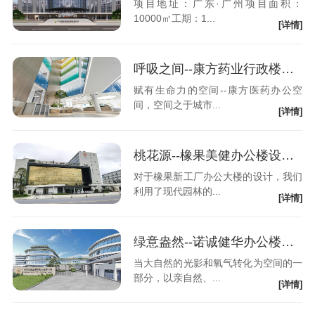
项目地址：广东·广州项目面积：
10000㎡工期：1...
[详情]
呼吸之间--康方药业行政楼设计装修
赋有生命力的空间--康方医药办公空
间，空间之于城市...
[详情]
桃花源--橡果美健办公楼设计装修
对于橡果新工厂办公大楼的设计，我们
利用了现代园林的...
[详情]
绿意盎然--诺诚健华办公楼设计装修
当大自然的光影和氧气转化为空间的一
部分，以亲自然、...
[详情]