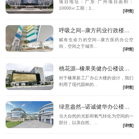
项目地址：广东·广州项目面积：
10000㎡工期：1...
[详情]
呼吸之间--康方药业行政楼设计装修
赋有生命力的空间--康方医药办公空
间，空间之于城市...
[详情]
桃花源--橡果美健办公楼设计装修
对于橡果新工厂办公大楼的设计，我们
利用了现代园林的...
[详情]
绿意盎然--诺诚健华办公楼设计装修
当大自然的光影和氧气转化为空间的一
部分，以亲自然、...
[详情]