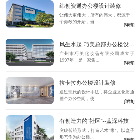
纬创资通办公楼设计装修
让伟大更伟大，所有的伟大，都源于一
个勇敢的开始，当...
[详情]
风生水起-巧美总部办公楼设计装修
广州市巧美化妆品有限公司成立于
1997年，是一家集...
[详情]
拉卡拉办公楼设计装修
通过现代的设计手法，将企业文化贯通
整个办公空间，使...
[详情]
有创造力的“社区”--蓝深科技
突破传统形式，打造艺术“家”。以盒子
形态作为办公楼...
[详情]