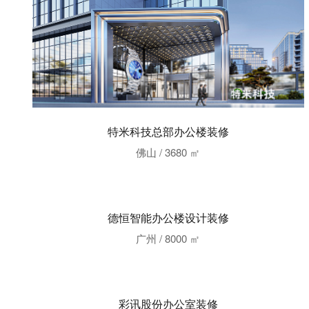
特米科技总部办公楼装修
佛山 / 3680 ㎡
德恒智能办公楼设计装修
广州 / 8000 ㎡
彩讯股份办公室装修