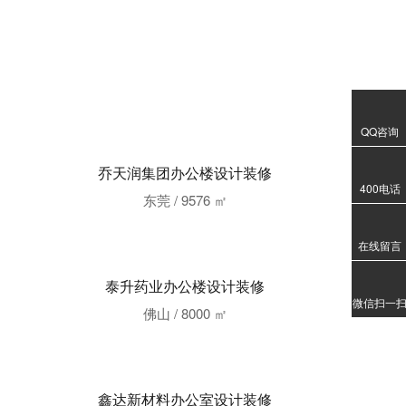
QQ咨询
乔天润集团办公楼设计装修
400电话
东莞 / 9576 ㎡
020-3
1357
在线留言
泰升药业办公楼设计装修
微信扫一
佛山 / 8000 ㎡
鑫达新材料办公室设计装修