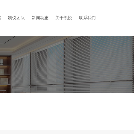
程
凯悦团队
新闻动态
关于凯悦
联系我们