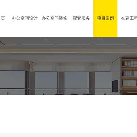
首页
办公空间设计
办公空间装修
配套服务
项目案例
在建工