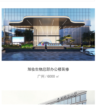
旭妆生物总部办公楼装修
广州 / 6000 ㎡