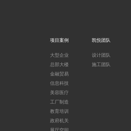
项目案例
凯悦团队
大型企业
设计团队
总部大楼
施工团队
金融贸易
信息科技
美容医疗
工厂制造
教育培训
政府机关
展厅空间