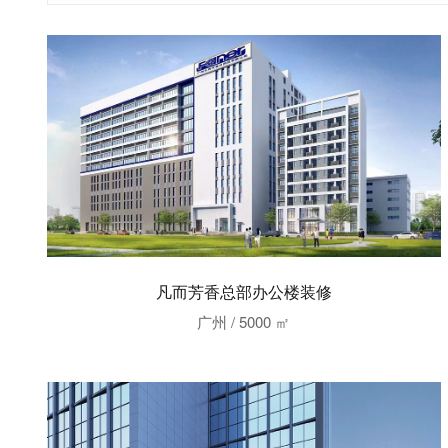
凡而芳香总部办公楼装修
广州 / 5000 ㎡