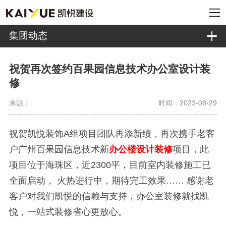
集团动态
祝贺再次签约百果园信息技术办公室设计装
修
来源：
时间：2023-08-29
祝贺凯悦装饰A组项目团队再添新绩，再次携手老客
户广州百果园信息技术新
办公楼设计装修
项目，此
项目位于海珠区，近2300平，目前室内装修施工已
全面启动， 火热进行中，期待完工效果…… 感谢老
客户对我们凯悦的信赖与支持，办公室装修就找凯
悦，一站式装修省心更放心。