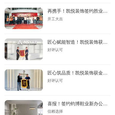
再携手！凯悦装饰签约胜业电气办公楼装修
开工大吉
匠心赋能智造！凯悦装饰获艾驰新材锦旗
好评认可
匠心筑品质！凯悦装饰获金利来荣誉锦旗！
好评认可
喜报！签约钧博鞋业新办公室设计装修
信赖选择