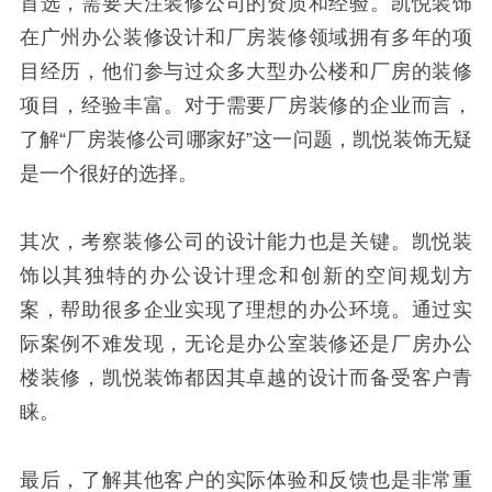
首选，需要关注装修公司的资质和经验。凯悦装饰
在广州办公装修设计和厂房装修领域拥有多年的项
目经历，他们参与过众多大型办公楼和厂房的装修
项目，经验丰富。对于需要厂房装修的企业而言，
了解“厂房装修公司哪家好”这一问题，凯悦装饰无疑
是一个很好的选择。
其次，考察装修公司的设计能力也是关键。凯悦装
饰以其独特的办公设计理念和创新的空间规划方
案，帮助很多企业实现了理想的办公环境。通过实
际案例不难发现，无论是办公室装修还是厂房办公
楼装修，凯悦装饰都因其卓越的设计而备受客户青
睐。
最后，了解其他客户的实际体验和反馈也是非常重