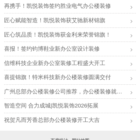
再携手！凯悦装饰签约胜业电气办公楼装修
匠心赋能智造！凯悦装饰获艾驰新材锦旗
匠心筑品质！凯悦装饰获金利来荣誉锦旗！
喜报！签约钧博鞋业新办公室设计装修
信维科技企业新办公室装修工程盛大开工
喜提锦旗！特米科技新办公楼装修圆满交付
广州总部办公楼装修公司推荐，办公楼装修就找凯悦装饰
智造空间 合力成城|凯悦装饰2026拓展
祝贺凡而芳香总部办公楼装修开工大吉