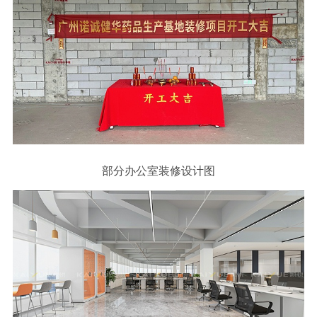
部分办公室装修设计图