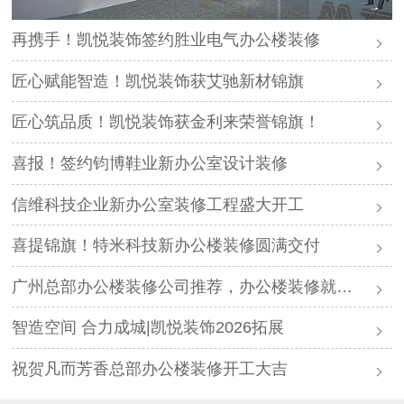
再携手！凯悦装饰签约胜业电气办公楼装修
匠心赋能智造！凯悦装饰获艾驰新材锦旗
匠心筑品质！凯悦装饰获金利来荣誉锦旗！
喜报！签约钧博鞋业新办公室设计装修
信维科技企业新办公室装修工程盛大开工
喜提锦旗！特米科技新办公楼装修圆满交付
广州总部办公楼装修公司推荐，办公楼装修就找凯悦装饰
智造空间 合力成城|凯悦装饰2026拓展
祝贺凡而芳香总部办公楼装修开工大吉