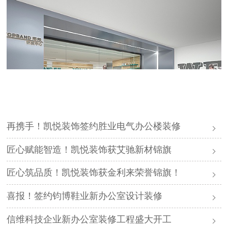
再携手！凯悦装饰签约胜业电气办公楼装修
匠心赋能智造！凯悦装饰获艾驰新材锦旗
匠心筑品质！凯悦装饰获金利来荣誉锦旗！
喜报！签约钧博鞋业新办公室设计装修
信维科技企业新办公室装修工程盛大开工