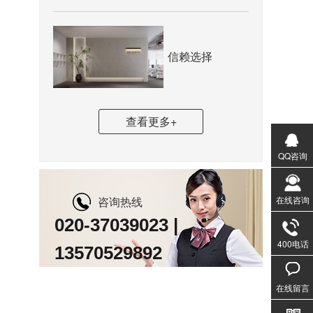
信赖选择
查看更多+
QQ咨询
在线咨询
咨询热线
020-37039023 |
400电话
13570529892
020-3
1357
在线留言