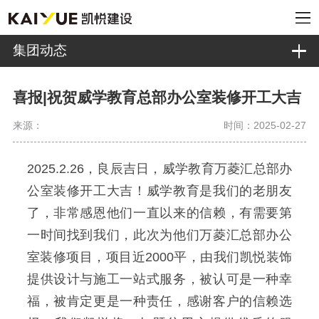
集团动态
喜报|祝贺威学教育总部办公室装修开工大吉
来源：
时间：2025-02-27
2025.2.26，良辰吉日，威学教育万菱汇总部办
公室装修开工大吉！威学教育是我们的老朋友
了，非常感恩他们一直以来的信赖，有需要第
一时间找到我们，此次为他们万菱汇总部办公
室装修项目，项目近2000平，由我们凯悦装饰
提供设计与施工一站式服务，被认可是一种幸
福，被肯定更是一种责任，
感谢客户的信赖选