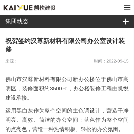
集团动态
祝贺签约汉尊新材料有限公司办公室设计装
修
来源：
时间：2022-09-15
佛山市汉尊新材料有限公司新办公楼位于佛山市高
明区，装修面积约3500㎡，办公楼装修工程由凯悦
建设承接。
运用黑白灰作为整个空间的主色调设计，营造干净
明亮、高效、简洁的办公空间；蓝色作为整个空间
的点亮色，营造一种热情积极、轻松的办公氛围。