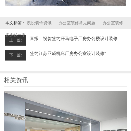
本文标签：
凯悦装饰资讯
办公室装修常见问题
办公室装修
多少钱一平
喜报｜祝贺签约汗马电子厂房办公楼设计装修
上一篇:
签约江苏亚威机床厂房办公室设计装修"
下一篇:
相关资讯