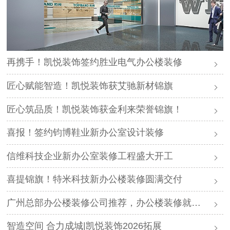
再携手！凯悦装饰签约胜业电气办公楼装修
匠心赋能智造！凯悦装饰获艾驰新材锦旗
匠心筑品质！凯悦装饰获金利来荣誉锦旗！
喜报！签约钧博鞋业新办公室设计装修
信维科技企业新办公室装修工程盛大开工
喜提锦旗！特米科技新办公楼装修圆满交付
广州总部办公楼装修公司推荐，办公楼装修就找凯悦装饰
智造空间 合力成城|凯悦装饰2026拓展