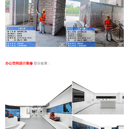
办公空间设计装修
部分效果：