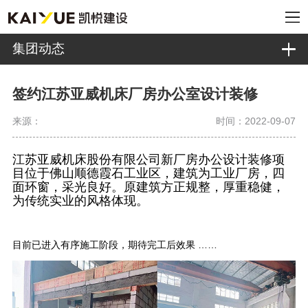
集团动态
签约江苏亚威机床厂房办公室设计装修
来源：
时间：2022-09-07
江苏亚威机床股份有限公司
新厂房办公设计装修项
目位于佛山顺德霞石工业区，建筑为工业厂房，四
面环窗，采光良好。原建筑方正规整，厚重稳健，
为传统实业的风格体现。
目前已进入有序施工阶段，期待完工后效果 ……