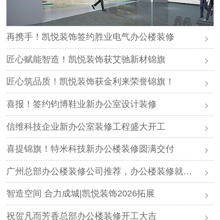
再携手！凯悦装饰签约胜业电气办公楼装修
匠心赋能智造！凯悦装饰获艾驰新材锦旗
匠心筑品质！凯悦装饰获金利来荣誉锦旗！
喜报！签约钧博鞋业新办公室设计装修
信维科技企业新办公室装修工程盛大开工
喜提锦旗！特米科技新办公楼装修圆满交付
广州总部办公楼装修公司推荐，办公楼装修就找凯悦装饰
智造空间 合力成城|凯悦装饰2026拓展
祝贺凡而芳香总部办公楼装修开工大吉