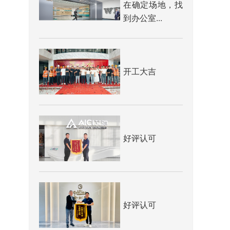
在确定场地，找
到办公室...
开工大吉
好评认可
好评认可