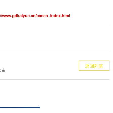
://www.gdkaiyue.cn/cases_index.html
返回列表
大吉