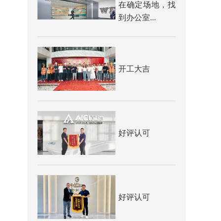
在确定场地，找
到办公室...
开工大吉
好评认可
好评认可