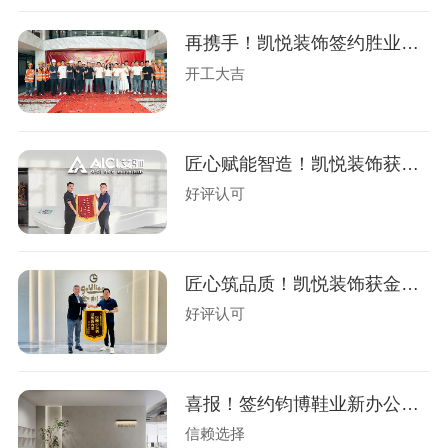
再携手！凯悦装饰签约胜业电气办公楼装修
开工大吉
匠心赋能智造！凯悦装饰获艾驰新材锦旗
好评认可
匠心筑品质！凯悦装饰获金利来荣誉锦旗！
好评认可
喜报！签约钧博鞋业新办公室设计装修
信赖选择