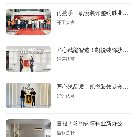
再携手！凯悦装饰签约胜业电气办公楼装修
开工大吉
匠心赋能智造！凯悦装饰获艾驰新材锦旗
好评认可
匠心筑品质！凯悦装饰获金利来荣誉锦旗！
好评认可
喜报！签约钧博鞋业新办公室设计装修
信赖选择