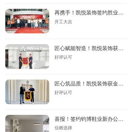
再携手！凯悦装饰签约胜业电气办公楼装修
开工大吉
匠心赋能智造！凯悦装饰获艾驰新材锦旗
好评认可
匠心筑品质！凯悦装饰获金利来荣誉锦旗！
好评认可
喜报！签约钧博鞋业新办公室设计装修
信赖选择