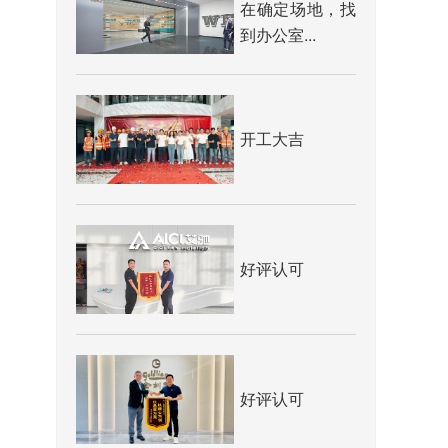
在确定场地，找
到办公室...
开工大吉
好评认可
好评认可