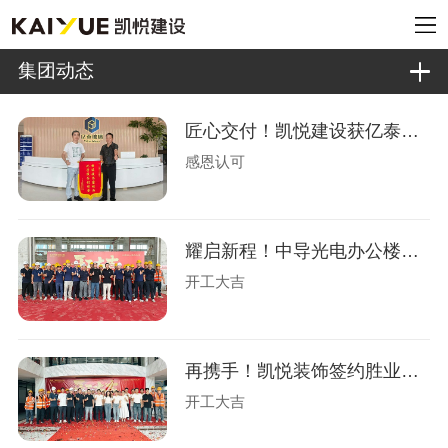
集团动态
匠心交付！凯悦建设获亿泰玻璃锦旗认可
感恩认可
耀启新程！中导光电办公楼设计装修盛大开工
开工大吉
再携手！凯悦装饰签约胜业电气办公楼装修
开工大吉