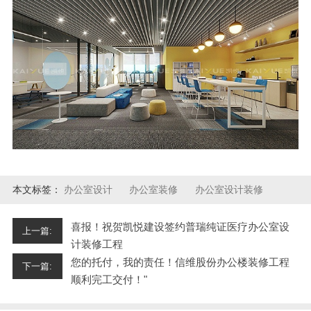
本文标签：
办公室设计
办公室装修
办公室设计装修
喜报！祝贺凯悦建设签约普瑞纯证医疗办公室设
上一篇:
计装修工程
您的托付，我的责任！信维股份办公楼装修工程
下一篇:
顺利完工交付！"