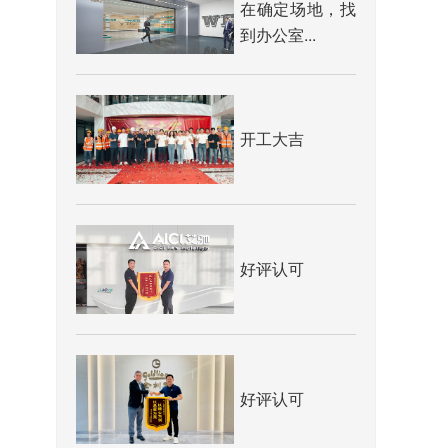
在确定场地，找
到办公室...
开工大吉
好评认可
好评认可