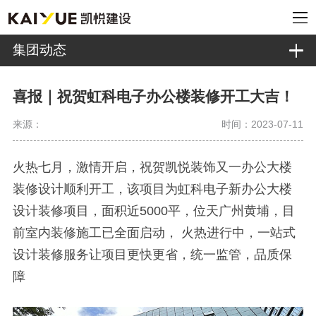
集团动态
喜报｜祝贺虹科电子办公楼装修开工大吉！
来源：
时间：2023-07-11
火热七月，激情开启，祝贺凯悦装饰又一办公大楼
装修设计顺利开工，该项目为虹科电子新办公大楼
设计装修项目，面积近5000平，位天广州黄埔，目
前室内装修施工已全面启动， 火热进行中，一站式
设计装修服务让项目更快更省，统一监管，品质保
障