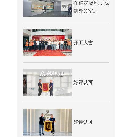
在确定场地，找
到办公室...
开工大吉
好评认可
好评认可