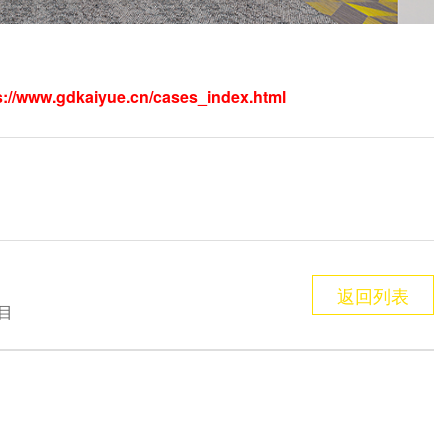
s://www.gdkaiyue.cn/cases_index.html
返回列表
目