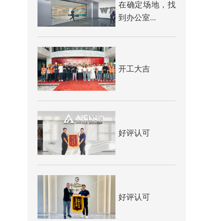
在确定场地，找
到办公室...
开工大吉
好评认可
好评认可