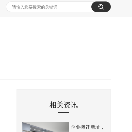
相关资讯
企业搬迁新址，