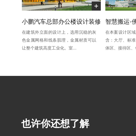
小鹏汽车总部办公楼设计装修
在建筑外立面的设计上，选用沉稳的灰
在本案设计区域
色金属网格和线条肌理，金属材质可以
含：大厅、标准
让整个建筑高度工业化。室...
体区、接待区、领
也许你还想了解