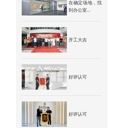
在确定场地，找
到办公室...
开工大吉
好评认可
好评认可