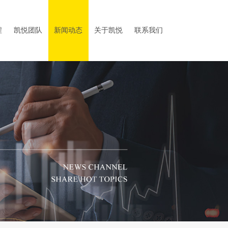
程
凯悦团队
新闻动态
关于凯悦
联系我们