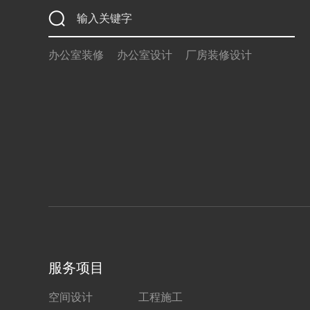
办公室装修
办公室设计
厂房装修设计
服务项目
空间设计
工程施工