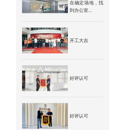
在确定场地，找
到办公室...
开工大吉
好评认可
好评认可