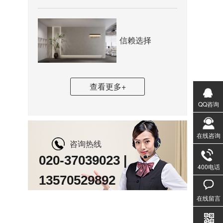
信赖选择
查看更多+
QQ咨询
在线咨询
咨询热线
020-37039023 |
400电话
13570529892
020-3
1357
在线留言