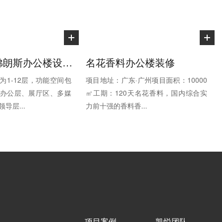
智慧搬运-佛朗斯办公楼设计装修
名花香料办公楼装修
为1-12层，功能空间包
项目地址：广东·广州项目面积：10000
办公层、展厅区、多媒
㎡工期：120天名花香料，国内综合实
导层...
力前十强的香料香...
项目案例
凯悦团队