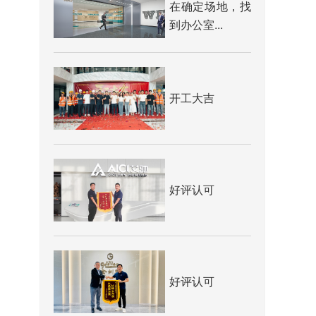
在确定场地，找
到办公室...
开工大吉
好评认可
好评认可