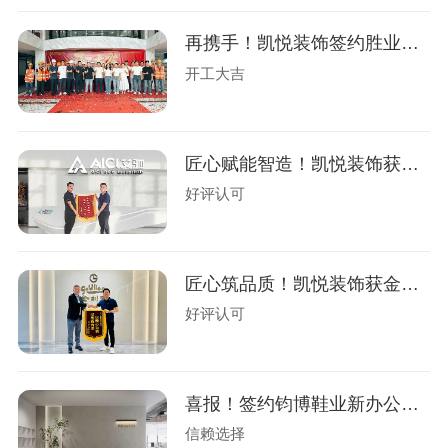
再携手！凯悦装饰签约胜业电气办公楼装修
开工大吉
匠心赋能智造！凯悦装饰获艾驰新材锦旗
好评认可
匠心筑品质！凯悦装饰获金利来荣誉锦旗！
好评认可
喜报！签约钧博鞋业新办公室设计装修
信赖选择