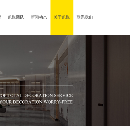
程
凯悦团队
新闻动态
关于凯悦
联系我们