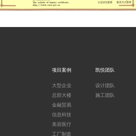
项目案例
凯悦团队
大型企业
设计团队
总部大楼
施工团队
金融贸易
信息科技
美容医疗
工厂制造