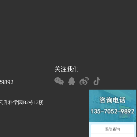
关注我们
29892
云升科学园B2栋13楼
整装咨询