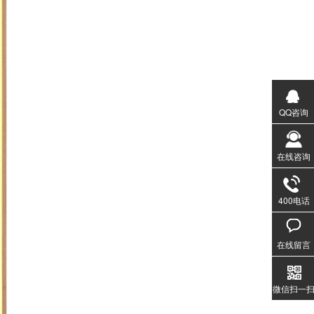
QQ咨询
在线咨询
400电话
020-3
1357
在线留言
微信扫一