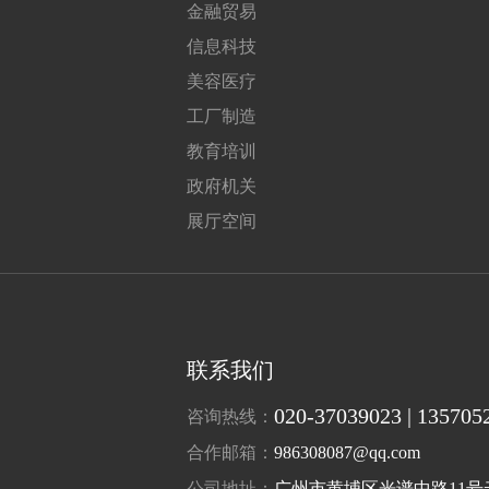
金融贸易
信息科技
美容医疗
工厂制造
教育培训
政府机关
展厅空间
联系我们
020-37039023 | 135705
咨询热线：
合作邮箱：
986308087@qq.com
公司地址：
广州市黄埔区光谱中路11号