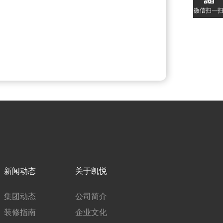
微信扫一
新闻动态
关于凯悦
集团动态
公司简介
装修指南
企业文化