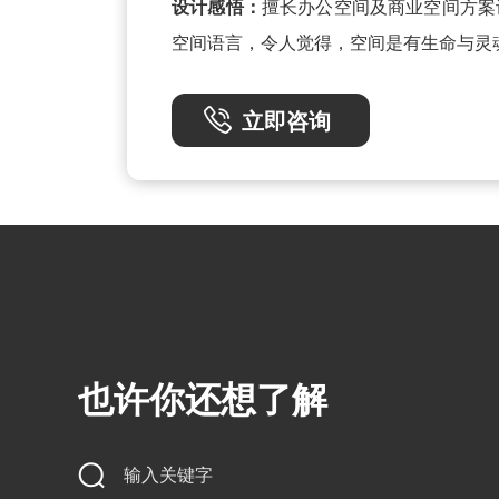
设计感悟：
擅长办公空间及商业空间方案
空间语言，令人觉得，空间是有生命与灵
立即咨询
也许你还想了解