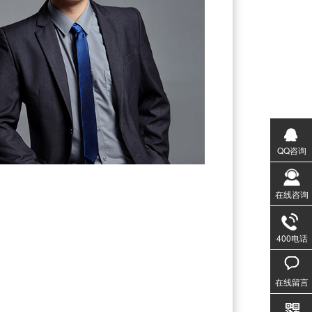
QQ咨询
在线咨询
400电话
020-3
1357
在线留言