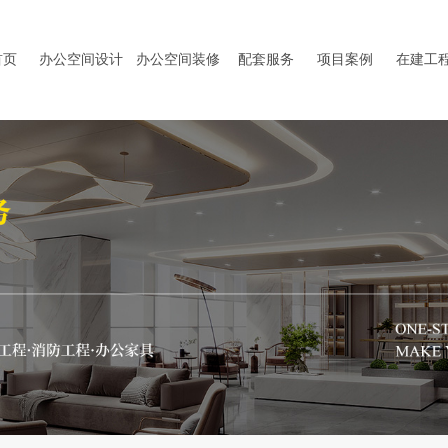
首页
办公空间设计
办公空间装修
配套服务
项目案例
在建工