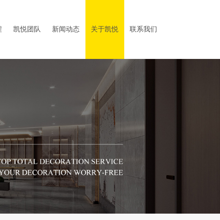
程
凯悦团队
新闻动态
关于凯悦
联系我们