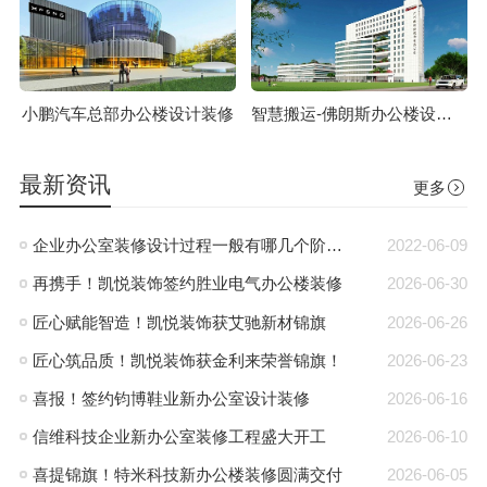
小鹏汽车总部办公楼设计装修
智慧搬运-佛朗斯办公楼设计装修
最新资讯
更多
企业办公室装修设计过程一般有哪几个阶段?
2022-06-09
再携手！凯悦装饰签约胜业电气办公楼装修
2026-06-30
匠心赋能智造！凯悦装饰获艾驰新材锦旗
2026-06-26
匠心筑品质！凯悦装饰获金利来荣誉锦旗！
2026-06-23
喜报！签约钧博鞋业新办公室设计装修
2026-06-16
信维科技企业新办公室装修工程盛大开工
2026-06-10
喜提锦旗！特米科技新办公楼装修圆满交付
2026-06-05