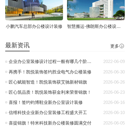
小鹏汽车总部办公楼设计装修
智慧搬运-佛朗斯办公楼设计装修
最新资讯
更多
企业办公室装修设计过程一般有哪几个阶段?
2022-06-09
再携手！凯悦装饰签约胜业电气办公楼装修
2026-06-30
匠心赋能智造！凯悦装饰获艾驰新材锦旗
2026-06-26
匠心筑品质！凯悦装饰获金利来荣誉锦旗！
2026-06-23
喜报！签约钧博鞋业新办公室设计装修
2026-06-16
信维科技企业新办公室装修工程盛大开工
2026-06-10
喜提锦旗！特米科技新办公楼装修圆满交付
2026-06-05