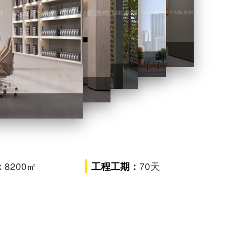
办公楼装修外观
办公楼装修外景
休闲区
8200㎡
70天
：
工程工期：