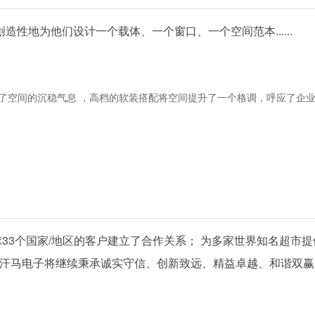
性地为他们设计一个载体、一个窗口、一个空间范本......
了空间的沉稳气息 ，高档的软装搭配将空间提升了一个格调，呼应了企
球33个国家/地区的客户建立了合作关系； 为多家世界知名超市
，汗马电子将继续秉承诚实守信、创新致远、精益卓越、和谐双