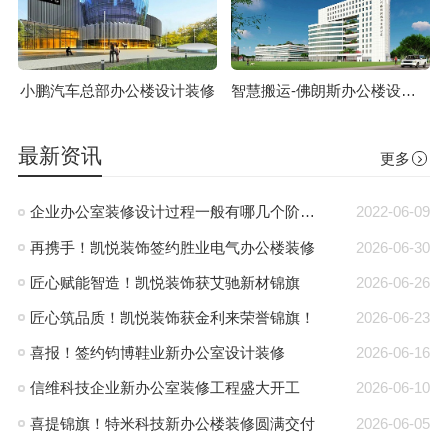
小鹏汽车总部办公楼设计装修
智慧搬运-佛朗斯办公楼设计装修
最新资讯
更多
企业办公室装修设计过程一般有哪几个阶段?
2022-06-09
再携手！凯悦装饰签约胜业电气办公楼装修
2026-06-30
匠心赋能智造！凯悦装饰获艾驰新材锦旗
2026-06-26
匠心筑品质！凯悦装饰获金利来荣誉锦旗！
2026-06-23
喜报！签约钧博鞋业新办公室设计装修
2026-06-16
信维科技企业新办公室装修工程盛大开工
2026-06-10
喜提锦旗！特米科技新办公楼装修圆满交付
2026-06-05