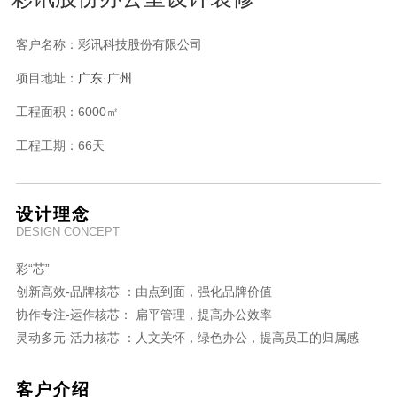
客户名称：
彩讯科技股份有限公司
项目地址：
广东
·广州
工程面积：
6000㎡
工程工期：
66天
设计理念
DESIGN CONCEPT
彩“芯”
创新高效-品牌核芯 ：由点到面，强化品牌价值
协作专注-运作核芯： 扁平管理，提高办公效率
灵动多元-活力核芯 ：人文关怀，绿色办公，提高员工的归属感
客户介绍