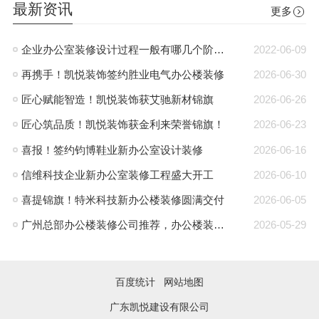
最新资讯
更多
企业办公室装修设计过程一般有哪几个阶段?
2022-06-09
再携手！凯悦装饰签约胜业电气办公楼装修
2026-06-30
匠心赋能智造！凯悦装饰获艾驰新材锦旗
2026-06-26
匠心筑品质！凯悦装饰获金利来荣誉锦旗！
2026-06-23
喜报！签约钧博鞋业新办公室设计装修
2026-06-16
信维科技企业新办公室装修工程盛大开工
2026-06-10
喜提锦旗！特米科技新办公楼装修圆满交付
2026-06-05
广州总部办公楼装修公司推荐，办公楼装修就找凯悦装饰
2026-05-29
百度统计
网站地图
广东凯悦建设有限公司