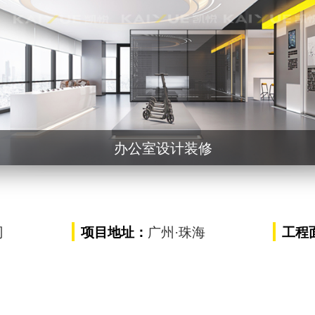
计装修
办
办公室设计装修
办公室设计装修
办公室设计装修
司
项目地址：
工程
广州
·珠海