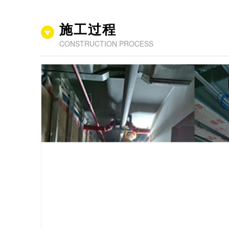
施工过程
CONSTRUCTION PROCESS