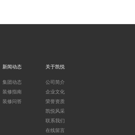
新闻动态
关于凯悦
集团动态
公司简介
装修指南
企业文化
装修问答
荣誉资质
凯悦风采
联系我们