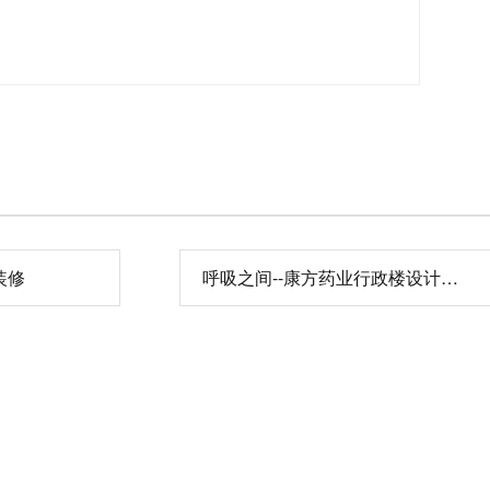
装修
呼吸之间--康方药业行政楼设计装修