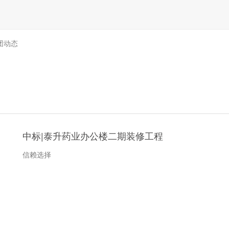
团动态
中标|泰升药业办公楼二期装修工程
信赖选择