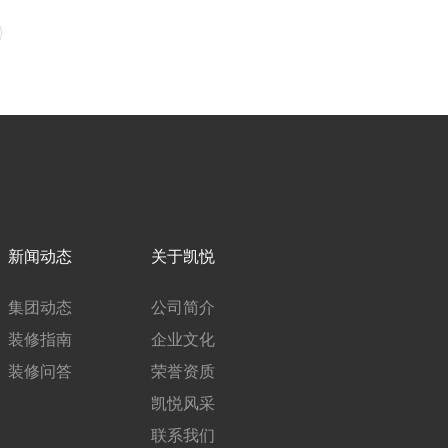
新闻动态
关于凯悦
集团动态
公司简介
装修指南
企业文化
装修问答
荣誉资质
凯悦风采
联系我们