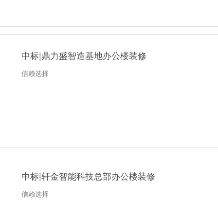
中标|鼎力盛智造基地办公楼装修
信赖选择
中标|轩金智能科技总部办公楼装修
信赖选择