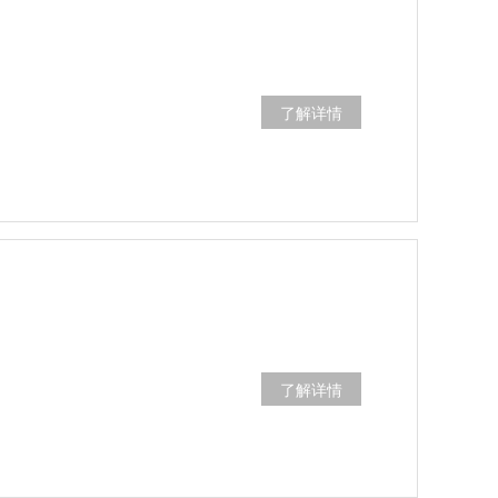
了解详情
了解详情