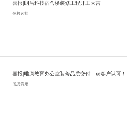
喜报|朗盾科技宿舍楼装修工程开工大吉
信赖选择
喜报|唯康教育办公室装修品质交付，获客户认可！
感恩肯定