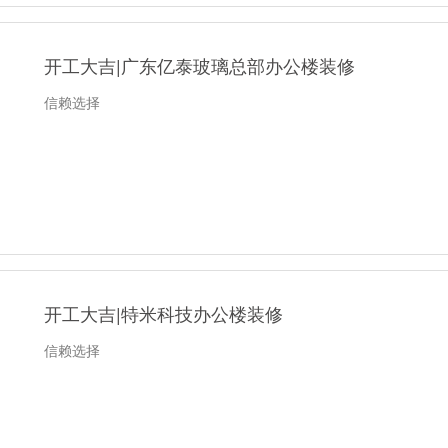
开工大吉|广东亿泰玻璃总部办公楼装修
信赖选择
开工大吉|特米科技办公楼装修
信赖选择