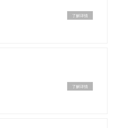
了解详情
了解详情