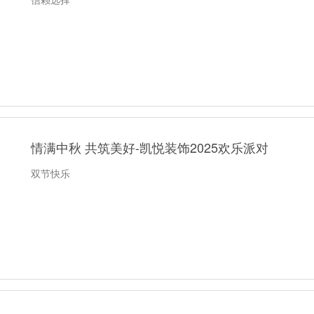
情满中秋 共筑美好-凯悦装饰2025欢乐派对
双节快乐