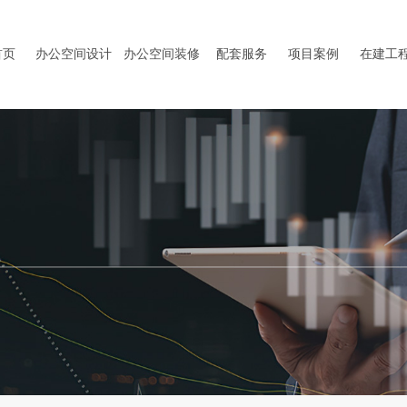
首页
办公空间设计
办公空间装修
配套服务
项目案例
在建工