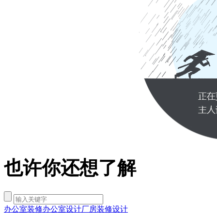
也许你还想了解
办公室装修
办公室设计
厂房装修设计