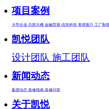
项目案例
大型企业
总部大楼
金融贸易
信息科技
美容医疗
工厂制
凯悦团队
设计团队
施工团队
新闻动态
集团动态
装修指南
装修问答
关于凯悦