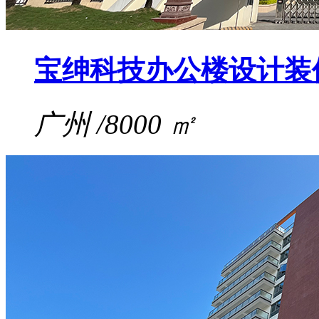
宝绅科技办公楼设计装
广州 /8000 ㎡