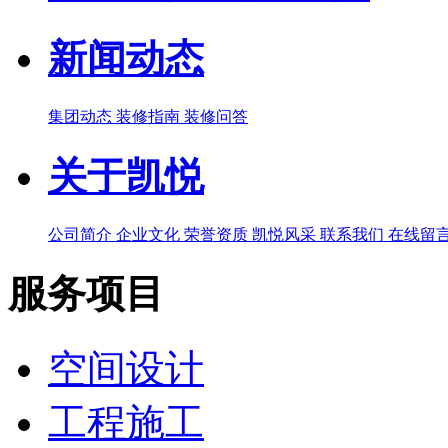
新闻动态
集团动态
装修指南
装修问答
关于凯悦
公司简介
企业文化
荣誉资质
凯悦风采
联系我们
在线留
服务项目
空间设计
工程施工