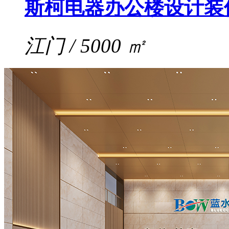
斯柯电器办公楼设计装
江门 / 5000 ㎡