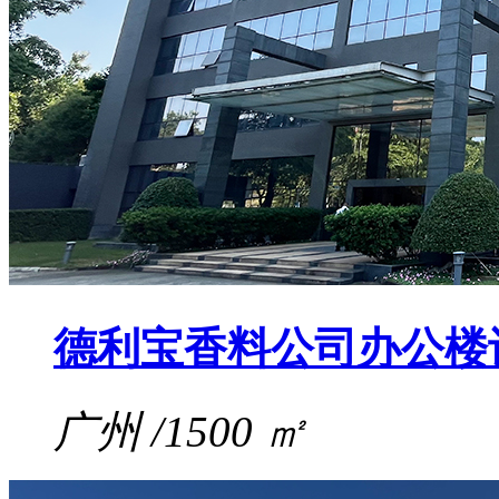
德利宝香料公司办公楼
广州 /1500 ㎡