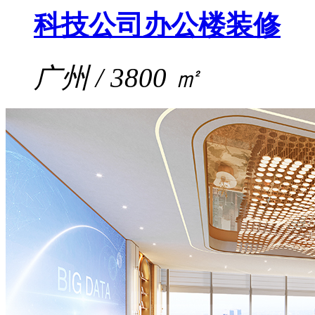
科技公司办公楼装修
广州 / 3800 ㎡