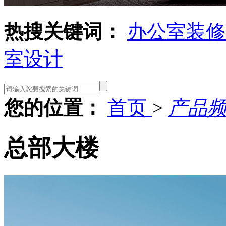
热搜关键词：
办公室装修
室设计
您的位置：
首页
>
产品
总部大楼