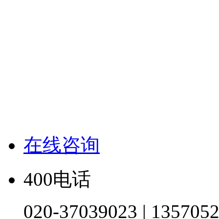
在线咨询
400电话
020-37039023 | 135705