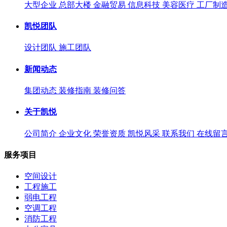
大型企业
总部大楼
金融贸易
信息科技
美容医疗
工厂制
凯悦团队
设计团队
施工团队
新闻动态
集团动态
装修指南
装修问答
关于凯悦
公司简介
企业文化
荣誉资质
凯悦风采
联系我们
在线留
服务项目
空间设计
工程施工
弱电工程
空调工程
消防工程